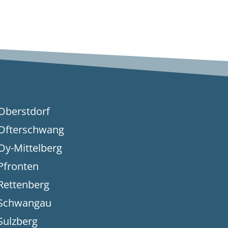
Oberstdorf
Ofterschwang
Oy-Mittelberg
Pfronten
Rettenberg
Schwangau
Sulzberg