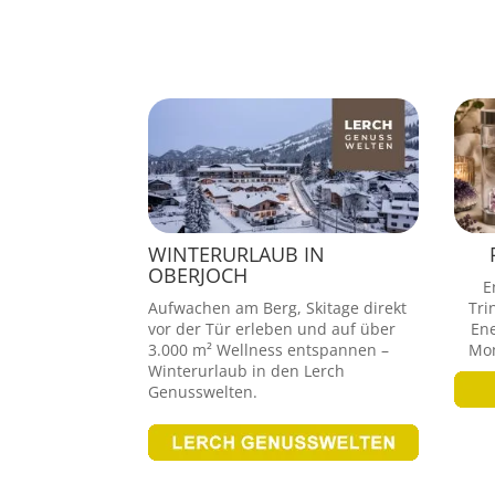
[Anzeigen]
WINTERURLAUB IN
OBERJOCH
E
Aufwachen am Berg, Skitage direkt
Tri
vor der Tür erleben und auf über
Ene
3.000 m² Wellness entspannen –
Mom
Winterurlaub in den Lerch
Genusswelten.