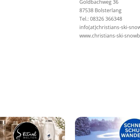
Goldbachweg 36
87538 Bolsterlang
Tel.: 08326 366348
info(at)christians-ski-sn
www.christians-ski-snow