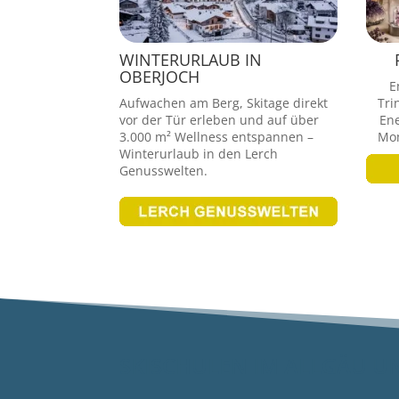
WINTERURLAUB IN
OBERJOCH
E
Aufwachen am Berg, Skitage direkt
Tri
vor der Tür erleben und auf über
Ene
3.000 m² Wellness entspannen –
Mom
Winterurlaub in den Lerch
Genusswelten.
SKISCHULEN IM ALLGÄU U