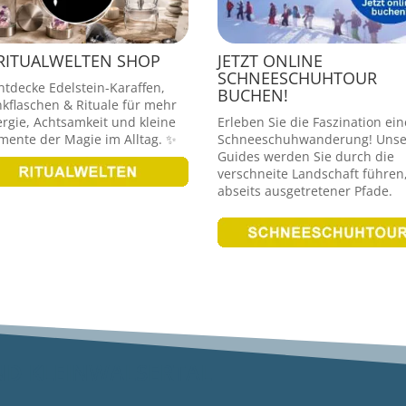
RITUALWELTEN SHOP
JETZT ONLINE
SCHNEESCHUHTOUR
ntdecke Edelstein-Karaffen,
BUCHEN!
nkflaschen & Rituale für mehr
rgie, Achtsamkeit und kleine
Erleben Sie die Faszination ein
ente der Magie im Alltag. ✨
Schneeschuhwanderung! Unse
Guides werden Sie durch die
verschneite Landschaft führen
abseits ausgetretener Pfade.
ND KLEINWALSERTAL